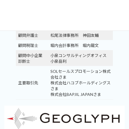
「komachi」の運営
「koedo」の運営
事業内容
「SENRIプロジェクト」の運営
キャリア教育推進事業
開発事業
顧問弁護士
松尾法律事務所 神田友輔
顧問税理士
堀内会計事務所 堀内龍文
顧問中小企業
小泉コンサルティングオフィス
診断士
小泉岳利
SOLセールスプロモーション株式
会社さま
主要取引先
株式会社ハコブホールディングス
さま
株式会社BAPJIL JAPANさま